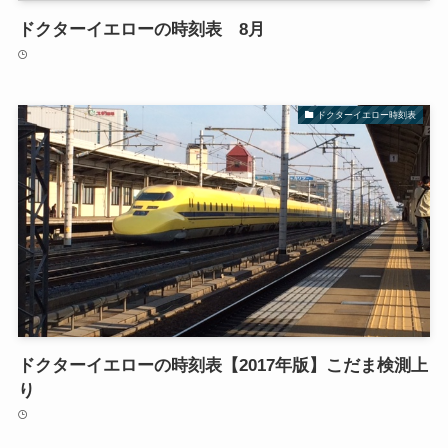
ドクターイエローの時刻表 8月
ドクターイエロー時刻表
ドクターイエローの時刻表【2017年版】こだま検測上
り