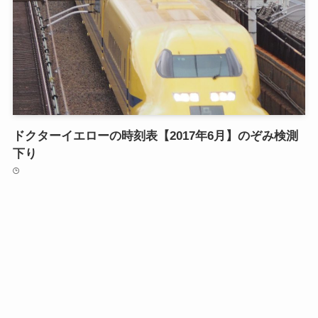
ドクターイエローの時刻表【2017年6月】のぞみ検測
下り