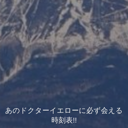
あのドクターイエローに必ず会える
時刻表!!