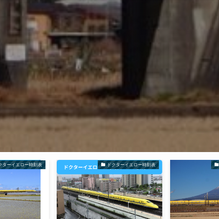
クターイエロー時刻表
ドクターイエロー時刻表