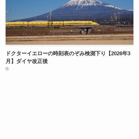
ドクターイエローの時刻表のぞみ検測下り【2026年3
月】ダイヤ改正後